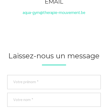
EMAIL
aqua-gym@therapie-mouvement.be
Laissez-nous un message
Prénom
*
Nom
*